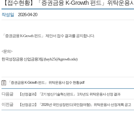
【접수현황】「증권금융 K-Growth 펀드」위탁운용사
작성일
2026-04-20
「증권금융 K-Growth 펀드」 제안서 접수 결과를 공지합니다.
<문의>
한국성장금융 산업금융3팀 (hayh25@kgrowth.or.kr​)
「증권금융 K-Growth 펀드」 위탁운용사 접수 현황.pdf
다음글
【선정결과】「2기 방산기술혁신펀드」 1차년도 위탁운용사 선정 결과
이전글
【선정공고】「2026년 국민성장펀드(국민참여형)」위탁운용사 선정계획 공고