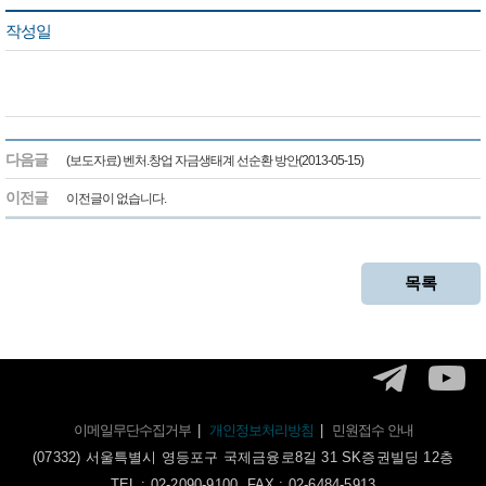
작성일
다음글
(보도자료) 벤처.창업 자금생태계 선순환 방안(2013-05-15)
이전글
이전글이 없습니다.
목록
이메일무단수집거부
|
개인정보처리방침
|
민원접수 안내
(07332) 서울특별시 영등포구 국제금융로8길 31 SK증권빌딩 12층
TEL : 02-2090-9100, FAX : 02-6484-5913