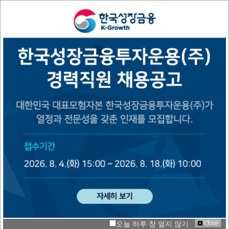
대한민국 대표 모험자본
한국성장금융투자운용
모험자본시장을 선도하는
Fund of Funds
운용펀드
전문 운용사
출자펀드 수
약정금액(조원)
+
11.2
580
오늘 하루 창 열지 않기