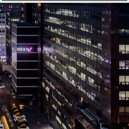
출자펀드
투자기업 수
결성금액(조원)
+
56.5
4,400