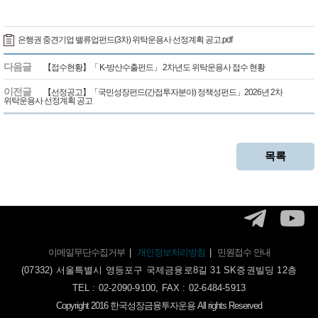
은행권 중견기업 밸류업펀드(3차) 위탁운용사 선정계획 공고.pdf
다음글
【접수현황】「 K-방산수출펀드」 2차년도 위탁운용사 접수 현황
이전글
【선정공고】「국민성장펀드(간접투자분야) 정책성펀드」2026년 2차
위탁운용사 선정계획 공고
목록
이메일무단수집거부
|
개인정보처리방침
|
민원접수 안내
(07332) 서울특별시 영등포구 국제금융로8길 31 SK증권빌딩 12층
TEL : 02-2090-9100, FAX : 02-6484-5913
Copyright 2016 한국성장금융투자운용 All rights Reserved