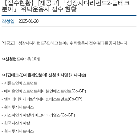
【접수현황】 [재공고] 「성장사다리펀드2-딥테크
분야」 위탁운용사 접수 현황
작성일
2025-01-20
[재공고]「성장사다리펀드2-딥테크 분야」
위탁운용사 접수 결과를 공지합니다
.
ㅇ
​신청펀드수
:
총
16
개
ㅇ
[
딥테크
-
①
자율제안분야
]
신청 회
사명
(
가나다순
)
-
시몬느인베스트먼트
-
에이온인베스트먼트
/
에이본인베스트먼
트
(Co-GP)
-
엔비에이치캐피탈
/
리네아인베스트먼트
(Co-GP)
-
원익투자파트너스
-
카스피안캐피탈
/
레이크머티리얼즈
(Co-GP)
-
한국자산캐피탈
-
현대투자파트너스