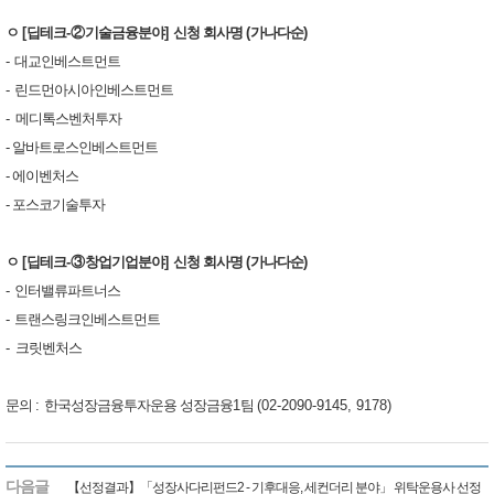
ㅇ
[
딥테크
-
②
기술금융분야
]
신청 회
사명
(
가나다순
)
-
대교인베스트먼트
-
린드먼아시아인베스트먼트
- ​
메디톡스벤처투자
-
알바트로스인베스트먼트
-
에이벤처스
-
포스코기술투자
ㅇ
[
딥테크
-
③
창업기업분야
]
신청 회
사명
(
가나다순
)
-
인터밸류파트너스
-
트랜스링크인베스트먼트
-
크릿벤처스
문의
:
한국성장금융투자운용 성장금융
1
팀
(02-2090-9145, 9178)
​ ​
다음글
【선정결과】「성장사다리펀드2 - 기후대응, 세컨더리 분야」 위탁운용사 선정