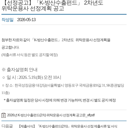
【선정공고】「K-방산수출펀드」 2차년도
위탁운용사 선정계획 공고
작성일
2026-05-13
첨부한 자료와 같이
「K-방산수출펀드」 2차년도
위탁운용사 선정계획을
공고합니다.
(제출서류 서식 등은 별도 공지할 예정
)
※
출자설명회 안내
○ 일 시 : 2026. 5.19.(화) 오전 10시
○
장 소 :
​ 한국성장금융 대강당(서울특별시 영등포구 국제금융로8길 31, SK증권빌딩
11층)
* 출자설명회 일정은 당사 사정에 의해 변경 가능하며, 변경 시 별도 공지 예정
2026년 K-방산수출펀드(2차) 위탁운용사 선정계획 공고문_vff.pdf
다음글
【제출서식】「K-방산수출펀드(2차)」위탁운용사 선정 제출서류 및 서식