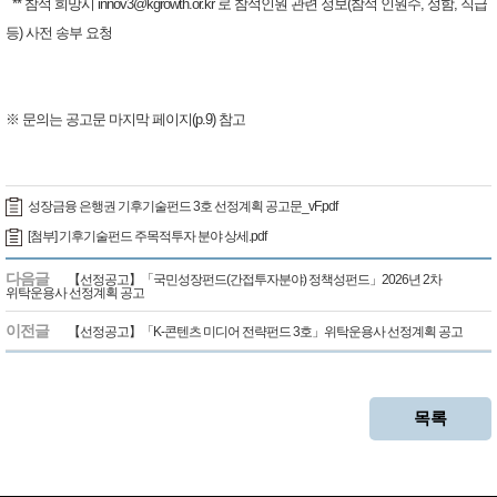
** 참석 희망시 ​​​innov3@kgrowth.or.kr 로 참석인원 관련 정보(참석 인원수, 성함, 직급
등) 사전 송부 요청​
※ 문의는 공고문 마지막 페이지(p.9) 참고
성장금융 은행권 기후기술펀드 3호 선정계획 공고문_vF.pdf
[첨부] 기후기술펀드 주목적투자 분야 상세.pdf
다음글
【선정공고】「국민성장펀드(간접투자분야) 정책성펀드」2026년 2차
위탁운용사 선정계획 공고
이전글
【선정공고】「K-콘텐츠 미디어 전략펀드 3호」위탁운용사 선정계획 공고
목록