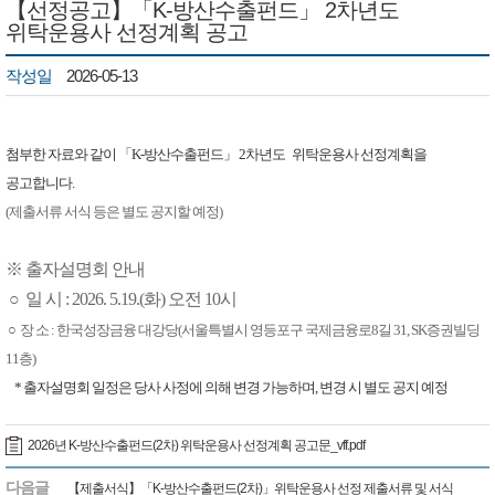
【선정공고】「K-방산수출펀드」 2차년도
위탁운용사 선정계획 공고
작성일
2026-05-13
첨부한 자료와 같이
「K-방산수출펀드」 2차년도
위탁운용사 선정계획을
공고합니다.
(제출서류 서식 등은 별도 공지할 예정
)
※
출자설명회 안내
○ 일 시 : 2026. 5.19.(화) 오전 10시
○
장 소 :
​ 한국성장금융 대강당(서울특별시 영등포구 국제금융로8길 31, SK증권빌딩
11층)
* 출자설명회 일정은 당사 사정에 의해 변경 가능하며, 변경 시 별도 공지 예정
2026년 K-방산수출펀드(2차) 위탁운용사 선정계획 공고문_vff.pdf
다음글
【제출서식】「K-방산수출펀드(2차)」위탁운용사 선정 제출서류 및 서식