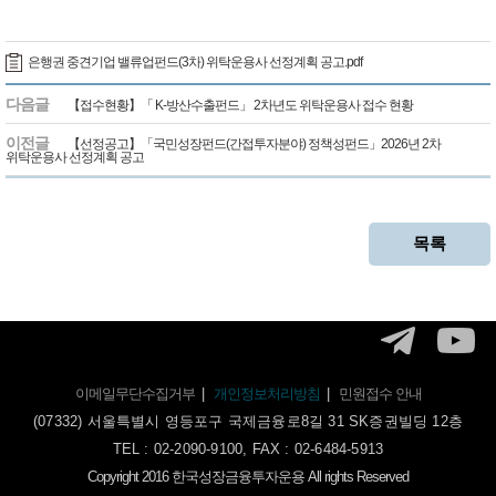
은행권 중견기업 밸류업펀드(3차) 위탁운용사 선정계획 공고.pdf
다음글
【접수현황】「 K-방산수출펀드」 2차년도 위탁운용사 접수 현황
이전글
【선정공고】「국민성장펀드(간접투자분야) 정책성펀드」2026년 2차
위탁운용사 선정계획 공고
목록
이메일무단수집거부
|
개인정보처리방침
|
민원접수 안내
(07332) 서울특별시 영등포구 국제금융로8길 31 SK증권빌딩 12층
TEL : 02-2090-9100, FAX : 02-6484-5913
Copyright 2016 한국성장금융투자운용 All rights Reserved