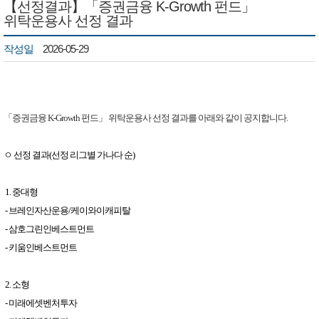
【선정결과】「증권금융 K-Growth 펀드」
위탁운용사 선정 결과
작성일
2026-05-29
「증권금융 K-Growth 펀드」 위탁운용사 선정 결과를 아래와 같이 공지합니다.
ㅇ ​선정 결과(선정 리그별 가나다 순)
1. 중대형
- 브레인자산운용/케이와이캐피탈
- 삼호그린인베스트먼트
- 키움인베스트먼트
2. 소형
- 미래에셋벤처투자