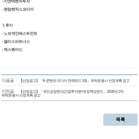
- 지앤텍벤처투자
- 퀀텀벤처스코리아
3. 루키
- 노보섹인베스트먼트
- 앨리스파트너스
- 엑스퀘어드
다음글
【선정공고】「K-콘텐츠 미디어 전략펀드 3호」위탁운용사 선정계획 공고
이전글
【선정공고】「국민성장펀드(간접투자분야) 정책성펀드」2026년 2차
위탁운용사 선정계획 공고
목록