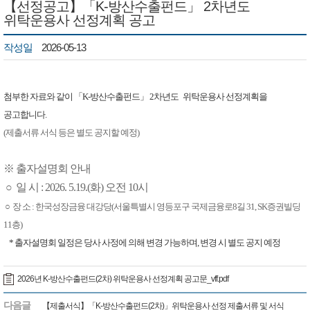
【선정공고】「K-방산수출펀드」 2차년도
위탁운용사 선정계획 공고
작성일
2026-05-13
첨부한 자료와 같이
「K-방산수출펀드」 2차년도
위탁운용사 선정계획을
공고합니다.
(제출서류 서식 등은 별도 공지할 예정
)
※
출자설명회 안내
○ 일 시 : 2026. 5.19.(화) 오전 10시
○
장 소 :
​ 한국성장금융 대강당(서울특별시 영등포구 국제금융로8길 31, SK증권빌딩
11층)
* 출자설명회 일정은 당사 사정에 의해 변경 가능하며, 변경 시 별도 공지 예정
2026년 K-방산수출펀드(2차) 위탁운용사 선정계획 공고문_vff.pdf
다음글
【제출서식】「K-방산수출펀드(2차)」위탁운용사 선정 제출서류 및 서식