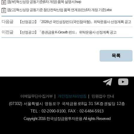
[첨부] 혁신성장 공동기준(6차 개정) 품목 설명서.hwp
[참고] 혁신성장 공동기준 첨단전략산업 품목 연계표(안,6차 개정 기준).xlsx
다음글
【선정공고】「2026년 국민성장펀드(국민참여형)」위탁운용사 선정계획 공고
이전글
【선정공고】「증권금융 K-Growth 펀드」 위탁운용사 선정계획 공고
목록
이메일무단수집거부
|
개인정보처리방침
|
민원접수 안내
(07332) 서울특별시 영등포구 국제금융로8길 31 SK증권빌딩 12층
TEL : 02-2090-9100, FAX : 02-6484-5913
Copyright 2016 한국성장금융투자운용 All rights Reserved